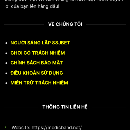
lợi của bạn lên hàng đầu!
VỀ CHÚNG TÔI
NGƯỜI SÁNG LẬP 88JBET
CHƠI CÓ TRÁCH NHIỆM
CHÍNH SÁCH BẢO MẬT
ĐIỀU KHOẢN SỬ DỤNG
MIỄN TRỪ TRÁCH NHIỆM
THÔNG TIN LIÊN HỆ
Website: https://medicband.net/