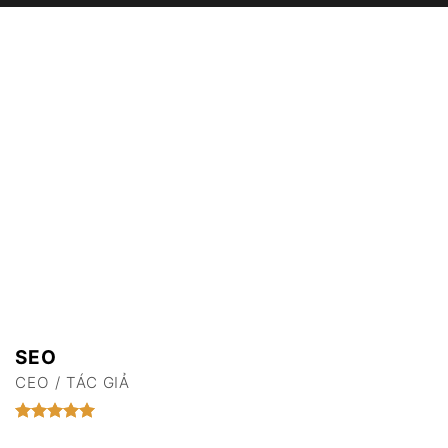
SEO
CEO / TÁC GIẢ