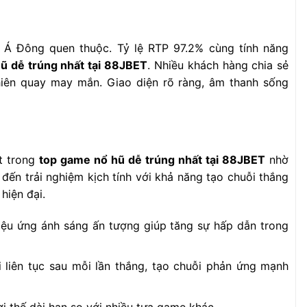
 Á Đông quen thuộc. Tỷ lệ RTP 97.2% cùng tính năng
ũ dễ trúng nhất tại 88JBET
. Nhiều khách hàng chia sẻ
hiên quay may mắn. Giao diện rõ ràng, âm thanh sống
t trong
top game nổ hũ dễ trúng nhất tại 88JBET
nhờ
đến trải nghiệm kịch tính với khả năng tạo chuỗi thắng
hiện đại.
iệu ứng ánh sáng ấn tượng giúp tăng sự hấp dẫn trong
 liên tục sau mỗi lần thắng, tạo chuỗi phản ứng mạnh