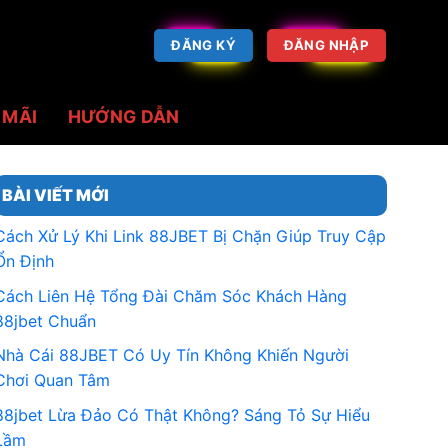
ĐĂNG KÝ
ĐĂNG NHẬP
 MÃI
HƯỚNG DẪN
BÀI VIẾT MỚI
Cách Xử Lý Khi Link 88JBET Bị Chặn Giúp Truy Cập
Ổn Định
Cách Liên Hệ Tổng Đài Chăm Sóc Khách Hàng
88jbet Chuẩn
Nhà Cái 88JBET Có Uy Tín Không Khiến Người
Chơi Quan Tâm
88jbet Lừa Đảo Có Thật Không? Sáng Tỏ Sự Hiểu
Lầm