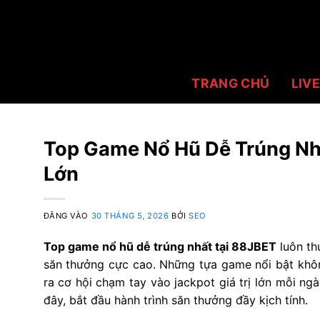
TRANG CHỦ
LIV
Top Game Nổ Hũ Dễ Trúng Nh
Lớn
ĐĂNG VÀO
30 THÁNG 5, 2026
BỞI
SEO
Top game nổ hũ dễ trúng nhất tại 88JBET
luôn th
săn thưởng cực cao. Những tựa game nổi bật khôn
ra cơ hội chạm tay vào jackpot giá trị lớn mỗi n
đây, bắt đầu hành trình săn thưởng đầy kịch tính.