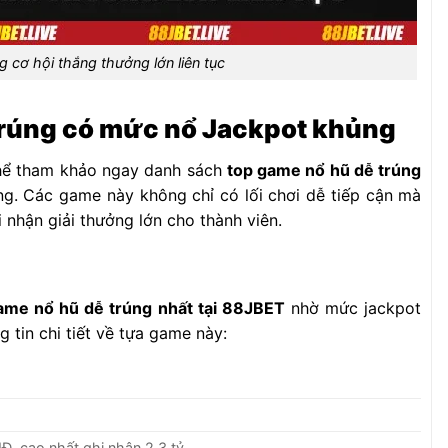
 cơ hội thắng thưởng lớn liên tục
 trúng có mức nổ Jackpot khủng
ó thể tham khảo ngay danh sách
top game nổ hũ dễ trúng
ảng. Các game này không chỉ có lối chơi dễ tiếp cận mà
nhận giải thưởng lớn cho thành viên.
ame nổ hũ dễ trúng nhất tại 88JBET
nhờ mức jackpot
 tin chi tiết về tựa game này:
Đ, cao nhất ghi nhận 2,3 tỷ