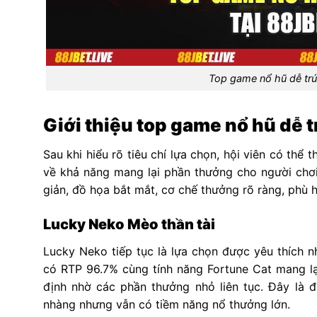
Top game nổ hũ dễ trú
Giới thiệu top game nổ hũ dễ t
Sau khi hiểu rõ tiêu chí lựa chọn, hội viên có th
về khả năng mang lại phần thưởng cho người chơi
giản, đồ họa bắt mắt, cơ chế thưởng rõ ràng, phù 
Lucky Neko Mèo thần tài
Lucky Neko tiếp tục là lựa chọn được yêu thích 
có RTP 96.7% cùng tính năng Fortune Cat mang lại
định nhờ các phần thưởng nhỏ liên tục. Đây là 
nhàng nhưng vẫn có tiềm năng nổ thưởng lớn.